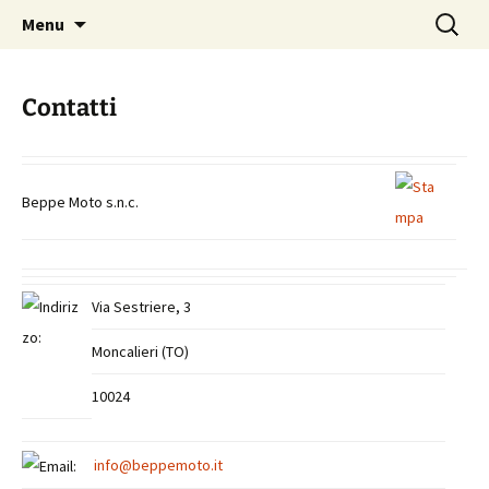
Skip
Search
Beppemoto Concessionaria
Menu
to
for:
Aprilia e Moto Guzzi
content
Contatti
Beppe Moto s.n.c.
Via Sestriere, 3
Moncalieri (TO)
10024
info@beppemoto.it