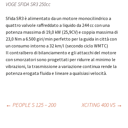
VOGE SFIDA SR3 250cc
Sfida SR3 è alimentato da un motore monocilindrico a
quattro valvole raffreddato a liquido da 244 cc con una
potenza massima di 19,0 kW (25,9CV) e coppia massima di
23,0 Nm a 6.500 giri/min perfetto per la guida in città con
un consumo intorno a 32 km/l (secondo ciclo WMTC)
Il contralbero di bilanciamento e gli attacchi del motore
con smorzatori sono progettati per ridurre al minimo le
vibrazioni, la trasmissione a variazione continua rende la
potenza erogata fluida e lineare a qualsiasi velocità.
Post
←
PEOPLE S 125 – 200
XCITING 400 VS
→
navigation