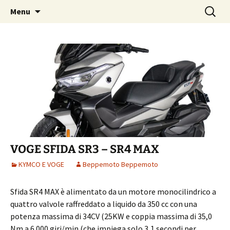
Skip
Search
Beppemoto Concessionaria
Menu
to
for:
Aprilia e Moto Guzzi
content
VOGE SFIDA SR3 – SR4 MAX
KYMCO E VOGE
Beppemoto Beppemoto
Sfida SR4 MAX è alimentato da un motore monocilindrico a
quattro valvole raffreddato a liquido da 350 cc con una
potenza massima di 34CV (25KW e coppia massima di 35,0
Nm a 6.000 giri/min (che impiega solo 3,1 secondi per