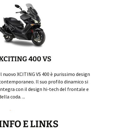
X-TOWN CITY 1
Un raffinato commuter
XCITING 400 VS
comfort per la massim
pilota e passeggero a
Il nuovo XCITING VS 400 è purissimo design
percorrenze. Pneumati
contemporaneo. Il suo profilo dinamico si
motociclistica ...
integra con il design hi-tech del frontale e
della coda. ...
Leggi...
Leggi...
INFO E LINKS