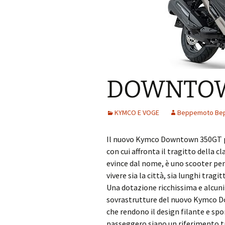
DOWNTOW
KYMCO E VOGE
Beppemoto Be
Il nuovo Kymco Downtown 350GT prom
con cui affronta il tragitto della 
evince dal nome, è uno scooter pe
vivere sia la città, sia lunghi tragi
Una dotazione ricchissima e alcuni
sovrastrutture del nuovo Kymco D
che rendono il design filante e spo
passeggero siano un riferimento tr