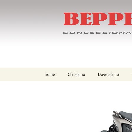
Skip
to
content
Beppemoto
Guzzi
home
Chi siamo
Dove siamo