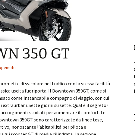
MOTO GUZZI V85 TT E5+
N 350 GT
V85 unisce il potenziale dei moderni modelli
ppemoto
Adventure con lo stile evocativo delle moto
di Mandello del Lario. Motore bicilindrico a V
ette di svicolare nel traffico con la stessa facilità
raffreddato ad ...
classica uscita fuoriporta. Il Downtown 350GT, come si
nsato come instancabile compagno di viaggio, con cui
Leggi...
tti extraurbani. Sette giorni su sette. Qual è il segreto?
 accorgimenti studiati per aumentare il comfort. Le
owntown 350GT sono caratterizzate da linee tese,
rtivo, nonostante l’abitabilità per pilota e
a gli scooter GT di media cilindrata. La sezione