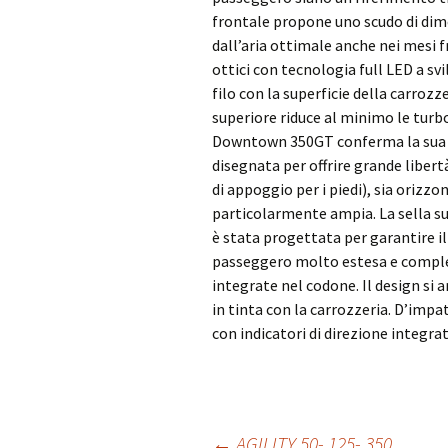
frontale propone uno scudo di dim
dall’aria ottimale anche nei mesi f
ottici con tecnologia full LED a svi
filo con la superficie della carroz
superiore riduce al minimo le turbo
Downtown 350GT conferma la sua vo
disegnata per offrire grande liber
di appoggio per i piedi), sia orizzo
particolarmente ampia. La sella su 
è stata progettata per garantire i
passeggero molto estesa e compl
integrate nel codone. Il design si a
in tinta con la carrozzeria. D’impa
con indicatori di direzione integrat
←
AGILITY 50- 125- 350