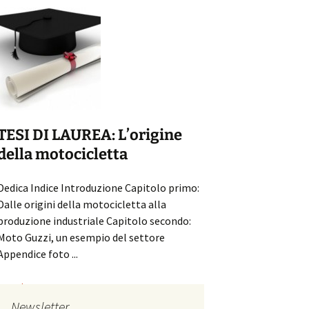
SPECIALI E D
Personalizza o restau
renderla unica ed ...
TESI DI LAUREA: L’origine
della motocicletta
Leggi...
Dedica Indice Introduzione Capitolo primo:
Dalle origini della motocicletta alla
produzione industriale Capitolo secondo:
Moto Guzzi, un esempio del settore
Appendice foto ...
Leggi...
Newsletter