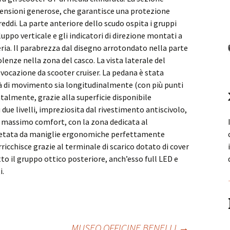
ensioni generose, che garantisce una protezione
reddi. La parte anteriore dello scudo ospita i gruppi
luppo verticale e gli indicatori di direzione montati a
zeria. Il parabrezza dal disegno arrotondato nella parte
lenze nella zona del casco. La vista laterale del
cazione da scooter cruiser. La pedana è stata
tà di movimento sia longitudinalmente (con più punti
AGILITY 50- 125- 350
ntalmente, grazie alla superficie disponibile
due livelli, impreziosita dal rivestimento antiscivolo,
l massimo comfort, con la zona dedicata al
Rappresenta il veicolo urbano per
etata da maniglie ergonomiche perfettamente
eccellenza e conferma tutte le
rricchisce grazie al terminale di scarico dotato di cover
caratteristiche di design, praticità,
tto il gruppo ottico posteriore, anch’esso full LED e
prestazioni, economia e comfort della
i.
famiglia Agility, ma con tante ...
Leggi...
MUSEO OFFICINE BENELLI
→