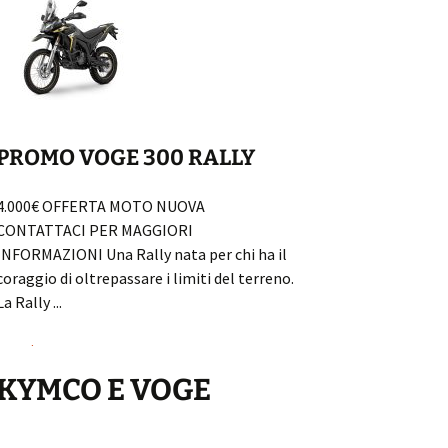
PROMO VOGE 300 RALLY
PROMO BENELL
4.000€ OFFERTA MOTO NUOVA
3.200 € OFFERTA MO
CONTATTACI PER MAGGIORI
CONTATTACI PER MAGG
INFORMAZIONI Una Rally nata per chi ha il
coraggio di oltrepassare i limiti del terreno.
Leggi...
La Rally ...
Leggi...
KYMCO E VOGE