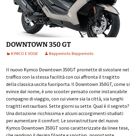
DOWNTOWN 350 GT
KYMCO E VOGE
Beppemoto Beppemoto
Il nuovo Kymco Downtown 350GT promette di svicolare nel
traffico con la stessa facilità con cui affronta il tragitto
della classica uscita fuoriporta. Il Downtown 350GT, come si
evince dal nome, è uno scooter pensato come instancabile
compagno di viaggio, con cui vivere sia la città, sia lunghi
tragitti extraurbani. Sette giorni su sette. Qual è il segreto?
Una dotazione ricchissima e alcuni accorgimenti studiati
per aumentare il comfort. Le sovrastrutture del nuovo
Kymco Downtown 350GT sono caratterizzate da linee tese,
che rendono il design filante e sportivo, nonostante