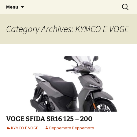
Skip
Search
Beppemoto Concessionaria
Menu
to
for:
Aprilia e Moto Guzzi
content
Category Archives: KYMCO E VOGE
VOGE SFIDA SR16 125 – 200
KYMCO E VOGE
Beppemoto Beppemoto