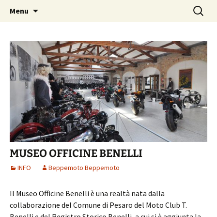
Skip
Search
Beppemoto Concessionaria
Menu
to
for:
Aprilia e Moto Guzzi
content
MUSEO OFFICINE BENELLI
INFO
Beppemoto Beppemoto
Il Museo Officine Benelli è una realtà nata dalla
collaborazione del Comune di Pesaro del Moto Club T.
Benelli e del Registro Storico Benelli, a cui si è aggiunta la