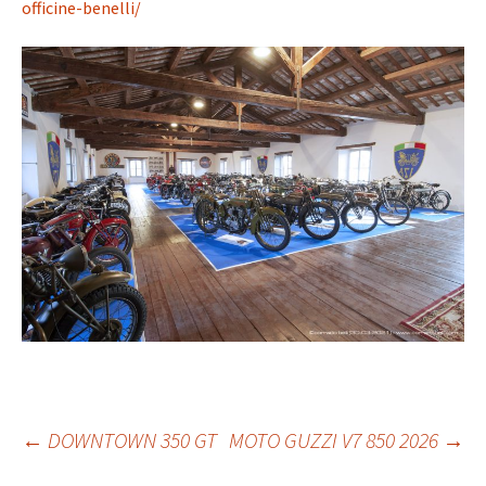
officine-benelli/
Post
←
DOWNTOWN 350 GT
MOTO GUZZI V7 850 2026
→