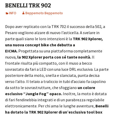
BENELLI TRK 902
INFO
Beppemoto Beppemoto
Dopo aver replicato con la TRK 702 il successo della 502, a
Pesaro vogliono alzare di nuovo l’asticella. A svelare in
parte quali siano le loro intenzioni è la
TRK 902 Xplorer,
una nuova concept bike che debutta a
EICMA.
Progettata su una piattaforma completamente
nuova,
la 902 Xplorer porta con sé tante novità.
Il
frontale risulta più compatto, con il muso a becco
sovrastato da fari a LED con una luce DRL esclusiva. La parte
posteriore della moto, snella e slanciata, punta decisa
verso l’alto. Il telaio a traliccio in tubi d’acciaio fa capolino
da sotto le sovrastrutture, che sfoggiano
un colore
esclusivo “Jungle Fog” opaco.
Inoltre, la moto è dotata
di fari fendinebbia integrati e di un parabrezza regolabile
elettronicamente. Per chi ama le lunghe avventure,
Benelli
ha dotato la TRK 902 Xplorer di un’esclusiva tool box